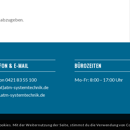
 abzugeben.
FON & E-MAIL
BÜROZEITEN
fon
0421 83 55 100
Mo-Fr: 8:00 – 17:00 Uhr
at)atm-systemtechnik.de
atm-systemtechnik.de
ookies. Mit der Weiternutzung der Seite, stimmst du die Verwendung von Co