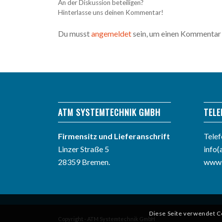
An der Diskussion beteiligen?
Hinterlasse uns deinen Kommentar!
Du musst
angemeldet
sein, um einen Kommentar
ATM SYSTEMTECHNIK GMBH
TELE
Firmensitz und Lieferanschrift
Tele
Linzer Straße 5
info(
28359 Bremen.
www.
Diese Seite verwendet C
Copyright - ATM Systemtechnik GmbH