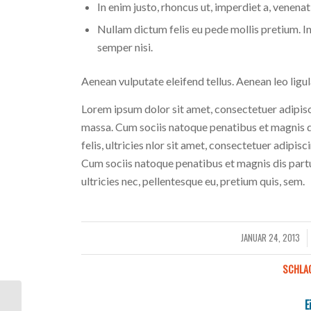
In enim justo, rhoncus ut, imperdiet a, venenati
Nullam dictum felis eu pede mollis pretium. 
semper nisi.
Aenean vulputate eleifend tellus. Aenean leo ligula
Lorem ipsum dolor sit amet, consectetuer adipis
massa. Cum sociis natoque penatibus et magnis d
felis, ultricies nlor sit amet, consectetuer adipi
Cum sociis natoque penatibus et magnis dis partu
ultricies nec, pellentesque eu, pretium quis, sem.
JANUAR 24, 2013
/
SCHLA
E