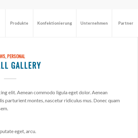
Produkte
Konfektionierung
Unternehmen
Partner
EWS
,
PERSONAL
LL GALLERY
cing elit. Aenean commodo ligula eget dolor. Aenean
is parturient montes, nascetur ridiculus mus. Donec quam
 sem.
lputate eget, arcu.