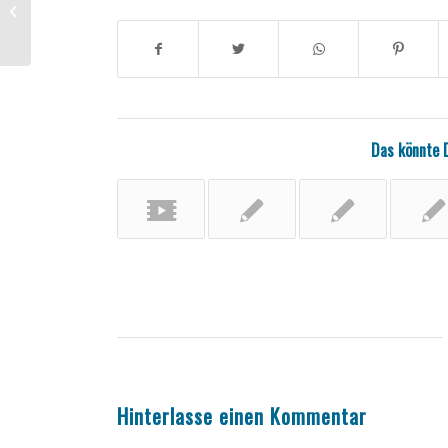
This is a post with post type „Link“
Das könnte 
Hinterlasse einen Kommentar