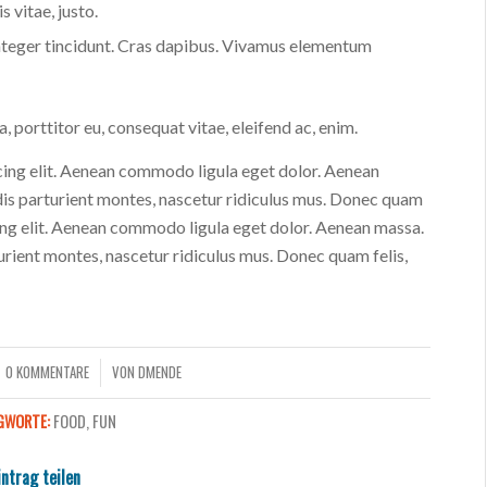
s vitae, justo.
Integer tincidunt. Cras dapibus. Vivamus elementum
, porttitor eu, consequat vitae, eleifend ac, enim.
cing elit. Aenean commodo ligula eget dolor. Aenean
is parturient montes, nascetur ridiculus mus. Donec quam
scing elit. Aenean commodo ligula eget dolor. Aenean massa.
rient montes, nascetur ridiculus mus. Donec quam felis,
0 KOMMENTARE
VON
DMENDE
/
GWORTE:
FOOD
,
FUN
intrag teilen